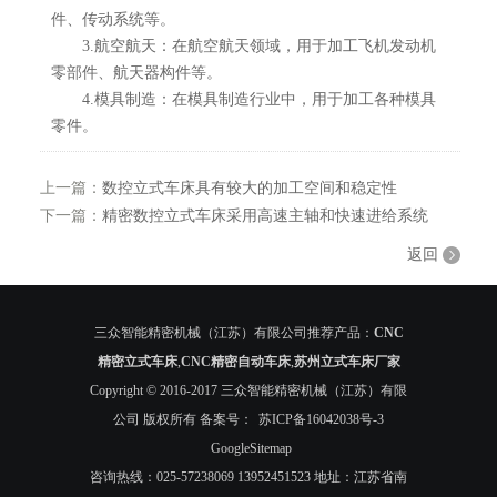
件、传动系统等。
3.航空航天：在航空航天领域，用于加工飞机发动机
零部件、航天器构件等。
4.模具制造：在模具制造行业中，用于加工各种模具
零件。
上一篇：
数控立式车床具有较大的加工空间和稳定性
下一篇：
精密数控立式车床采用高速主轴和快速进给系统
返回
三众智能精密机械（江苏）有限公司推荐产品：
CNC
精密立式车床
,
CNC精密自动车床
,
苏州立式车床厂家
Copyright © 2016-2017 三众智能精密机械（江苏）有限
公司 版权所有 备案号：
苏ICP备16042038号-3
GoogleSitemap
咨询热线：025-57238069 13952451523 地址：江苏省南