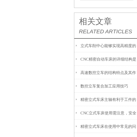
相关文章
RELATED ARTICLES
立式车削中心能够实现高精度的
CNC精密自动车床的详细结构是
加工
高速数控立车的结构特点及其作
什么？
数控立车复合加工应用技巧
用
精密立式车床主轴有利于工件的
CNC立式车床使用需注意，安全
稳定装夹和切削力的均匀分布
精密立式车床在使用中常见的问
操作很重要！