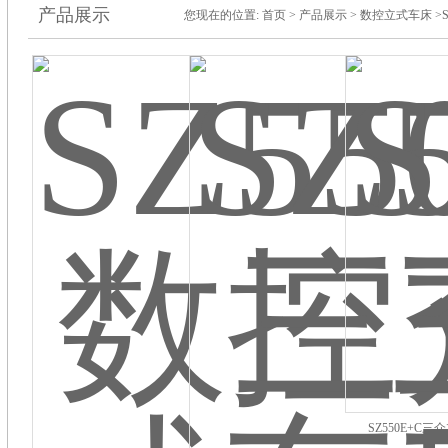
产品展示
您现在的位置:
首页
>
产品展示
>
数控立式车床
>S
SZ550E+C三