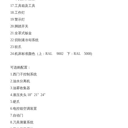
17.工具箱及工具
18.工作灯
19.警示灯
20.脚踏开关
21.全罩式钣金
22.切削液冷却系统
23.软爪
24.机床标准颜色（上：RAL 9002 下：RAL 5008)
可选购配置：
1.西门子控制系统
2.油水分离机
3.油雾收集器
4.液压夹头 18" 21" 24"
5.硬爪
6.电控箱空调装置
7.自动门
8.刀具测量系统