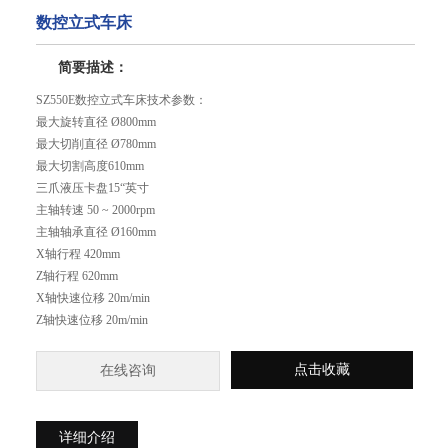
数控立式车床
简要描述：
SZ550E数控立式车床技术参数：
最大旋转直径 Ø800mm
最大切削直径 Ø780mm
最大切割高度610mm
三爪液压卡盘15“英寸
主轴转速 50 ~ 2000rpm
主轴轴承直径 Ø160mm
X轴行程 420mm
Z轴行程 620mm
X轴快速位移 20m/min
Z轴快速位移 20m/min
点击收藏
在线咨询
详细介绍