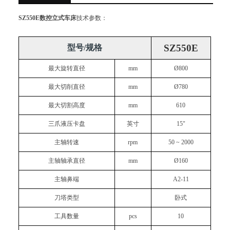
SZ550E
数控立式车床
技术参数：
SZ550E
型号/规格
最大旋转直径
mm
Ø
800
最大切削直径
mm
Ø
780
最大切割高度
mm
610
三爪液压卡盘
英寸
1
5
"
主轴转速
rpm
50 ~ 2
0
00
主轴轴承直径
mm
Ø1
6
0
主轴鼻端
A2-
11
刀塔类型
卧
式
工具数量
pcs
10