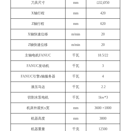
刀具尺寸
mm
□
32,Ø
5
0
X轴行程
mm
420
Z轴行程
mm
620
X轴快速位移
m/min
20
Z轴快速位移
m/min
20
主轴电机FANUC
千瓦
18.5/22
FANUC发动机
千瓦
3
FANUC引擎z轴服务器
千瓦
4
液压马达
千瓦
2.2
切割水泵电机
千瓦
1kw*3
机床外观长x宽
mm
3
6
00 ×
1
8
0
0
机器高度
mm
3
800
机器重量
千克
12
5
00