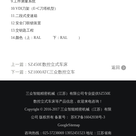
9.工件测量系统
10.VDI刀架（E+C刀塔机型）
11.二段式变速箱
12.安全门联锁装置
13.交钥匙工程
14.颜色（上：RAL 下：RAL ）
上一篇：
SZ450E数控立式车床
返回
下一篇：
SZ1000ATC三众数控立车
三众智能精密机械（江苏）有限公司专业提供SZ550E
数控立式车床等产品信息，欢迎来电咨询！
Copyright © 2016-2017 三众智能精密机械（江苏）有限
公司 版权所有 备案号：
苏ICP备16042038号-3
GoogleSitemap
咨询热线：025-57238069 13952451523 地址：江苏省南