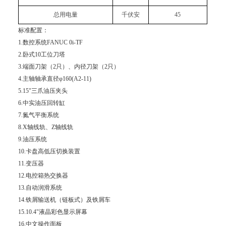
总用电量
千伏安
45
标准配置：
1.数控系统FANUC 0i-TF
2.卧式10工位刀塔
3.端面刀架（2只）、内径刀架（2只）
4.主轴轴承直径φ160(A2-11)
5.15"三爪油压夹头
6.中实油压回转缸
7.氮气平衡系统
8.X轴线轨、Z轴线轨
9.油压系统
10.卡盘高低压切换装置
11.变压器
12.电控箱热交换器
13.自动润滑系统
14.铁屑输送机（链板式）及铁屑车
15.10.4"液晶彩色显示屏幕
16.中文操作面板