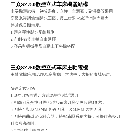
三众SZ750数控立式车床
機器結構
主要機頭結構，包括床身，立柱，主滑臺，副滑臺等采用
高級米漢綱鑄鐵製造工藝，經二次退火處理消除內壓力，
并確保長期精度。
1.適合彈性製造系統規則
2.左側/右側主軸自由選擇
3.容易與機械手及自動上下料機搭配
三众SZ750数控立式车床
主軸電機
主軸電機采用FANUC高響應，大功率，大扭矩廣域馬達。
快速定位刀塔
1 .8位刀塔的選刀方式為雙向就近選刀
2.相鄰刀具交換只需0.6 秒,zui遠刀具交換只需0.9 秒。
3.刀塔可裝32*32MM 外徑刀具，及50MM 內徑刀具.
4.刀塔由曲型定位離合器，搭配油壓系統夾持，可提供高換刀
精度與高剛性。
5.*防護防止鐵屑進入。