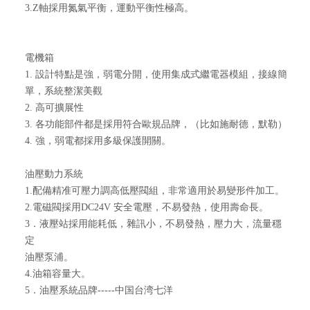
3.Z軸採用氮氣平衡，運動平衡性極高。
電機箱
1. 設計特點是強，弱電分開，使用集成式繼電器模組，接線簡
單，系統整潔美觀
2. 高可擴展性
3. 各功能部件都是採用符合歐規品牌，（比如施耐德，默勒）
4. 強，弱電都採用多級保護開關。
油壓動力系統
1.配備精准可壓力調高低壓閥組，非常適用於易變形件加工。
2.電磁閥採用DC24V 安全電壓，不易發熱，使用壽命長。
3．液壓站採用能耗低，雜訊小，不易發熱，壓力大，流量穩
定
油壓泵浦。
4.油箱容量大。
5．油壓系統品牌-----中国台湾七洋