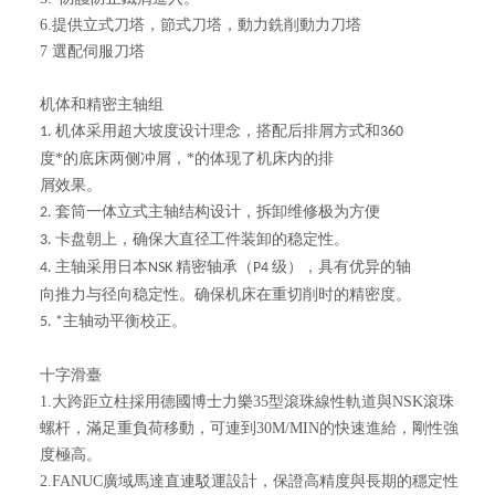
6.提供立式刀塔，節式刀塔，動力銑削動力刀塔
7 選配伺服刀塔
机体和精密主轴组
机体采用超大坡度设计理念，搭配后排屑方式和
1.
360
度*的底床两侧冲屑，*的体现了机床内的排
屑效果。
套筒一体立式主轴结构设计，拆卸维修极为方便
2.
卡盘朝上，确保大直径工件装卸的稳定性。
3.
主轴采用日本
精密轴承（
级），具有优异的轴
4.
NSK
P4
向推力与径向稳定性。确保机床在重切削时的精密度。
主轴动平衡校正。
5. *
十字滑臺
1.大跨距立柱採用德國博士力樂35型滾珠線性軌道與NSK滾珠
螺杆，滿足重負荷移動，可連到30M/MIN的快速進給，剛性強
度極高。
2.FANUC廣域馬達直連駁運設計，保證高精度與長期的穩定性