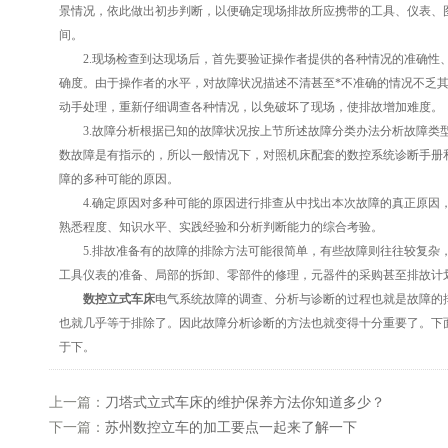
景情况，依此做出初步判断，以便确定现场排故所应携带的工具、仪表、
间。
2.现场检查到达现场后，首先要验证操作者提供的各种情况的准确性
确度。由于操作者的水平，对故障状况描述不清甚至*不准确的情况不乏
动手处理，重新仔细调查各种情况，以免破坏了现场，使排故增加难度。
3.故障分析根据已知的故障状况按上节所述故障分类办法分析故障类
数故障是有指示的，所以一般情况下，对照机床配套的数控系统诊断手册
障的多种可能的原因。
4.确定原因对多种可能的原因进行排查从中找出本次故障的真正原因
熟悉程度、知识水平、实践经验和分析判断能力的综合考验。
5.排故准备有的故障的排除方法可能很简单，有些故障则往往较复杂
工具仪表的准备、局部的拆卸、零部件的修理，元器件的采购甚至排故计
数控立式车
床
电气系统故障的调查、分析与诊断的过程也就是故障的
也就几乎等于排除了。因此故障分析诊断的方法也就变得十分重要了。下
于下。
上一篇：
刀塔式立式车床的维护保养方法你知道多少？
下一篇：
苏州数控立车的加工要点一起来了解一下