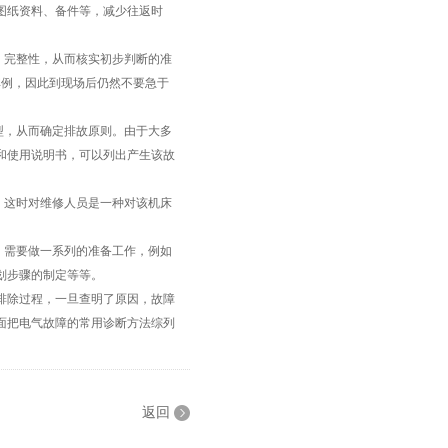
图纸资料、备件等，减少往返时
、完整性，从而核实初步判断的准
其例，因此到现场后仍然不要急于
型，从而确定排故原则。由于大多
和使用说明书，可以列出产生该故
，这时对维修人员是一种对该机床
，需要做一系列的准备工作，例如
划步骤的制定等等。
排除过程，一旦查明了原因，故障
面把电气故障的常用诊断方法综列
返回