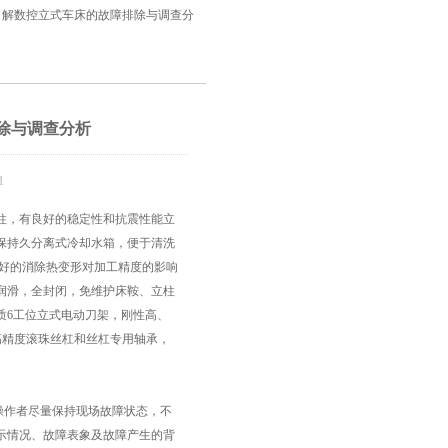
了解数控立式车床的故障排除与调查分
除与调查分析
1
柱，有良好的稳定性和抗震性能立
保持久分离式冷却水箱，便于清洗
更好的消除热变形对加工精度的影响
润滑，全封闭，免维护床鞍、立柱
质6工位立式电动刀架，刚性高、
高精度滚珠丝杠和丝杠专用轴承，
操作者尽量保持现场故障状态，不
示情况、故障表象及故障产生的背