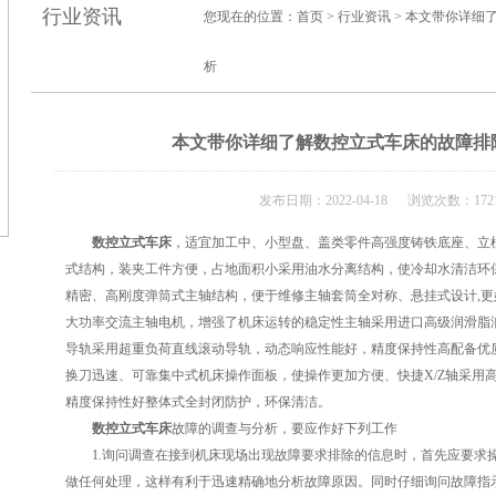
行业资讯
您现在的位置：
首页
>
行业资讯
> 本文带你详细
析
本文带你详细了解数控立式车床的故障排
发布日期：2022-04-18 浏览次数：172
数控立式车床
，适宜加工中、小型盘、盖类零件高强度铸铁底座、立
式结构，装夹工件方便，占地面积小采用油水分离结构，使冷却水清洁环
精密、高刚度弹筒式主轴结构，便于维修主轴套筒全对称、悬挂式设计,
大功率交流主轴电机，增强了机床运转的稳定性主轴采用进口高级润滑脂
导轨采用超重负荷直线滚动导轨，动态响应性能好，精度保持性高配备优
换刀迅速、可靠集中式机床操作面板，使操作更加方便、快捷X/Z轴采用
精度保持性好整体式全封闭防护，环保清洁。
数控立式车床
故障的调查与分析，要应作好下列工作
1.询问调查在接到机床现场出现故障要求排除的信息时，首先应要求
做任何处理，这样有利于迅速精确地分析故障原因。同时仔细询问故障指