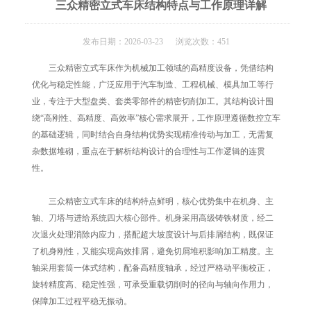
三众精密立式车床结构特点与工作原理详解
发布日期：2026-03-23 浏览次数：451
三众精密立式车床作为机械加工领域的高精度设备，凭借结构
优化与稳定性能，广泛应用于汽车制造、工程机械、模具加工等行
业，专注于大型盘类、套类零部件的精密切削加工。其结构设计围
绕“高刚性、高精度、高效率”核心需求展开，工作原理遵循数控立车
的基础逻辑，同时结合自身结构优势实现精准传动与加工，无需复
杂数据堆砌，重点在于解析结构设计的合理性与工作逻辑的连贯
性。
三众精密立式车床的结构特点鲜明，核心优势集中在机身、主
轴、刀塔与进给系统四大核心部件。机身采用高级铸铁材质，经二
次退火处理消除内应力，搭配超大坡度设计与后排屑结构，既保证
了机身刚性，又能实现高效排屑，避免切屑堆积影响加工精度。主
轴采用套筒一体式结构，配备高精度轴承，经过严格动平衡校正，
旋转精度高、稳定性强，可承受重载切削时的径向与轴向作用力，
保障加工过程平稳无振动。