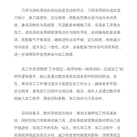
刀塔与进给系统的优化的是其结构亮点。刀塔采用双向就近选
刀设计，换刀速度快、定位精准，搭配齿型离合器与油压夹持系
统，兼具高刚性与高精度，可适配多种规格刀具，实现多工序复合
加工。进给系统采用精密滚珠丝杠与线性导轨，由伺服电机直连驱
动，搭配氮气平衡系统，确保进给运动平稳、定位精准，有效减少
传动误差，提升加工一致性。此外，设备配备*的冷却与润滑系统，
进一步保障部件使用寿命与加工精度。
其工作原理围绕“工件固定—程序控制—精准切削—完成加工”的
闭环逻辑展开，核心是通过数控系统实现各部件的协同联动。首
先，将待加工工件通过液压卡盘固定在工作台上，确保装夹牢固、
定位精准，避免加工过程中出现位移。随后，操作人员通过数控系
统输入加工程序，预设切削参数、加工路径与刀具动作。
启动设备后，数控系统发出指令，驱动主轴带动工件高速旋
转，同时控制刀塔精准切换刀具，进给系统按照预设路径带动刀具
平稳进给，实现工件的车削、钻孔、镗孔等工序。加工过程中，冷
却系统持续提供高压冷却，减少热变形对精度的影响；润滑系统定