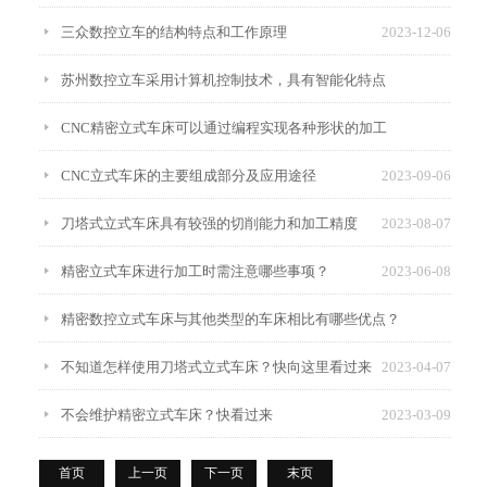
三众数控立车的结构特点和工作原理
2023-12-06
苏州数控立车采用计算机控制技术，具有智能化特点
CNC精密立式车床可以通过编程实现各种形状的加工
2023-11-06
CNC立式车床的主要组成部分及应用途径
2023-09-06
2023-10-10
刀塔式立式车床具有较强的切削能力和加工精度
2023-08-07
精密立式车床进行加工时需注意哪些事项？
2023-06-08
精密数控立式车床与其他类型的车床相比有哪些优点？
不知道怎样使用刀塔式立式车床？快向这里看过来
2023-04-07
2023-05-09
不会维护精密立式车床？快看过来
2023-03-09
首页
上一页
下一页
末页