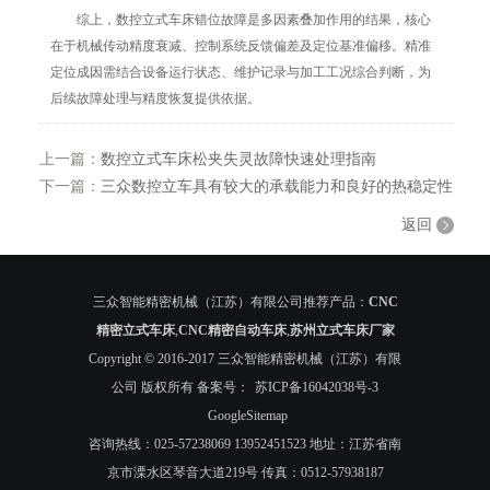
综上，数控立式车床错位故障是多因素叠加作用的结果，核心
在于机械传动精度衰减、控制系统反馈偏差及定位基准偏移。精准
定位成因需结合设备运行状态、维护记录与加工工况综合判断，为
后续故障处理与精度恢复提供依据。
上一篇：
数控立式车床松夹失灵故障快速处理指南
下一篇：
三众数控立车具有较大的承载能力和良好的热稳定性
返回
三众智能精密机械（江苏）有限公司推荐产品：
CNC
精密立式车床
,
CNC精密自动车床
,
苏州立式车床厂家
Copyright © 2016-2017 三众智能精密机械（江苏）有限
公司 版权所有 备案号：
苏ICP备16042038号-3
GoogleSitemap
咨询热线：025-57238069 13952451523 地址：江苏省南
京市溧水区琴音大道219号 传真：0512-57938187