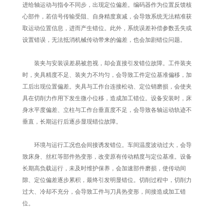
进给轴运动与指令不同步，出现定位偏差。编码器作为位置反馈核
心部件，若信号传输受阻、自身精度衰减，会导致系统无法精准获
取运动位置信息，进而产生错位。此外，系统误差补偿参数丢失或
设置错误，无法抵消机械传动带来的偏差，也会加剧错位问题。
装夹与安装误差易被忽视，却会直接引发错位故障。工件装夹
时，夹具精度不足、装夹力不均匀，会导致工件定位基准偏移，加
工后出现位置偏差。夹具与工作台连接松动、定位销磨损，会使夹
具在切削力作用下发生微小位移，造成加工错位。设备安装时，床
身水平度偏差、立柱与工作台垂直度不足，会导致各轴运动轨迹不
垂直，长期运行后逐步显现错位故障。
环境与运行工况也会间接诱发错位。车间温度波动过大，会导
致床身、丝杠等部件热变形，改变原有传动精度与定位基准。设备
长期高负载运行，未及时维护保养，会加速部件磨损，使传动间
隙、定位偏差逐步累积，最终引发明显错位。切削过程中，切削力
过大、冷却不充分，会导致工件与刀具热变形，间接造成加工错
位。