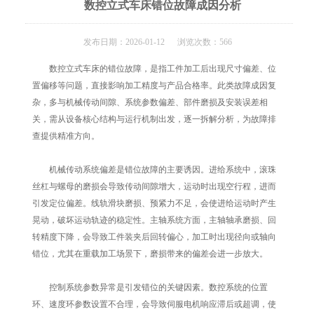
数控立式车床错位故障成因分析
发布日期：2026-01-12 浏览次数：566
数控立式车床的错位故障，是指工件加工后出现尺寸偏差、位
置偏移等问题，直接影响加工精度与产品合格率。此类故障成因复
杂，多与机械传动间隙、系统参数偏差、部件磨损及安装误差相
关，需从设备核心结构与运行机制出发，逐一拆解分析，为故障排
查提供精准方向。
机械传动系统偏差是错位故障的主要诱因。进给系统中，滚珠
丝杠与螺母的磨损会导致传动间隙增大，运动时出现空行程，进而
引发定位偏差。线轨滑块磨损、预紧力不足，会使进给运动时产生
晃动，破坏运动轨迹的稳定性。主轴系统方面，主轴轴承磨损、回
转精度下降，会导致工件装夹后回转偏心，加工时出现径向或轴向
错位，尤其在重载加工场景下，磨损带来的偏差会进一步放大。
控制系统参数异常是引发错位的关键因素。数控系统的位置
环、速度环参数设置不合理，会导致伺服电机响应滞后或超调，使