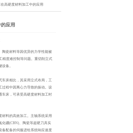
床在高硬度材料加工中的应用
中的应用
2
陶瓷材料等因优异的力学性能被
加工精度难控制等问题。重切削立式
键设备。
车床相比，其采用立式布局，工
工过程中因离心力导致的振动。设
通车床，可承受高硬度材料加工时
材料的高效加工。主轴系统采用
硼(CBN)、陶瓷等超硬刀具实
设备配备的伺服进给系统响应速度