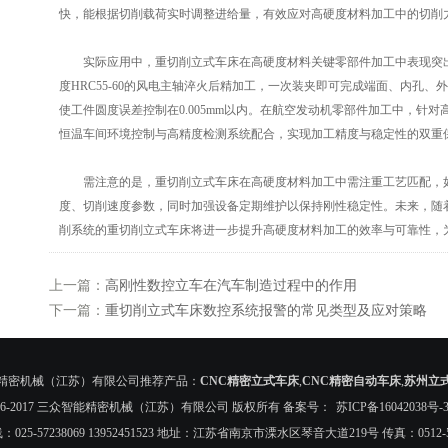
快，能根据切削载荷实时调整进给量，有效应对高硬度材料加工中的切削
实际应用中，重切削立式车床在高硬度材料关键零部件加工中表现突出
度HRC55-60的风电主轴淬火后精加工，一次装夹即可完成端面、内孔
使工件圆度误差控制在0.005mm以内。在航空发动机零部件加工中，针
恒温车间环境控制与高精度检测系统配合，实现加工精度与稳定性的双重
需注意的是，重切削立式车床在高硬度材料加工中需注重工艺匹配，如
度、切削速度参数，同时加强设备定期维护以保持刚性稳定性。未来，随
削系统的重切削立式车床将进一步提升高硬度材料加工的效率与可靠性，
上一篇：
高刚性数控立车在汽车制造过程中的作用
下一篇：
重切削立式车床数控系统报警的常见类型及应对策略
精密机械（江苏）有限公司推荐产品：
CNC精密立式车床
,
CNC精密自动车床
,
苏州立
 © 2016-2017 三众智能精密机械（江苏）有限公司 版权所有 备案号：
苏ICP备16042038号-
025-57238069 13952451523 地址：江苏省南京市溧水区琴音大道219号 传真：0512-57