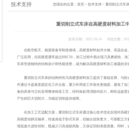
技术支持
您现在的位置：
首页
>
技术支持
> 重切削立式车
重切削立式车床在高硬度材料加工
发布日期：2025-10-24 浏览次数：95
在航空航天、能源装备等制造领域，高硬度材料如淬火钢、高温合金、
广泛应用，但其硬度通常超过HRC50，加工过程中易出现刀具磨损快、
车床凭借独特的结构设计和性能优势，成为解决高硬度材料加工难题的关
重切削立式车床的结构特性为高硬度材料加工提供了基础支撑。与卧式
件通过卡盘垂直固定在工作台面，重力作用使工件装夹更稳固，避免了加
备的床身与立柱采用整体铸造工艺，经时效处理消除内应力，刚性远超普
产生的巨大切削力，为稳定切削提供保障。
在加工工艺适配方面，重切削立式车床通过核心技术优化实现对高硬度
高精度动静压轴承，转速虽低于卧式车床，但输出扭矩更大，可搭配立方氮化
现低速大进给切削，既减少刀具崩损风险，又保证切削表面质量。同时，