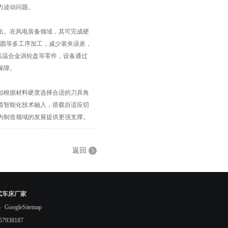
力波动问题。
。在风电装备领域，其可完成硬
、外圆等多工序加工，减少装夹误差，
对高温合金涡轮盘等零件，设备通过
保障。
根据材料硬度选择合适的刀具角
着智能化技术融入，搭载自适应切
为制造领域的发展提供更强支撑。
返回
式车床厂家
3
GoogleSitemap
938187