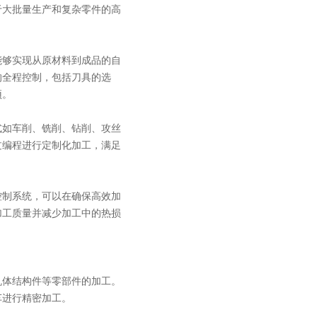
于大批量生产和复杂零件的高
够实现从原材料到成品的自
的全程控制，包括刀具的选
预。
如车削、铣削、钻削、攻丝
过编程进行定制化加工，满足
制系统，可以在确保高效加
加工质量并减少加工中的热损
体结构件等零部件的加工。
车进行精密加工。