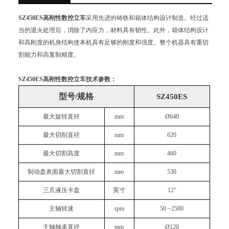
SZ450ES高刚性数控立车
采用先进的铸铁和箱体结构设计制造。经过适
当的退火处理后，消除了内应力，材料具有韧性。此外，箱体结构设计
和高刚度的机身结构使本机具有足够的刚度和强度。整个机器具有重切
割能力和高复制精度。
SZ450ES高刚性数控立车技术参数：
型号/规格
SZ45
0
ES
最大旋转直径
mm
Ø6
4
0
最大切削直径
mm
620
最大切割高度
mm
460
制动盘表面最大切割直径
mm
530
三爪液压卡盘
英寸
12"
主轴转速
rpm
50 ~
2500
主轴轴承直径
mm
Ø120