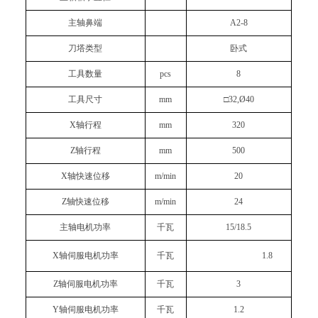
主轴鼻端
A2-8
刀塔类型
卧式
工具数量
pcs
8
工具尺寸
mm
□32,Ø
4
0
X轴行程
mm
320
Z轴行程
mm
500
X轴快速位移
m/min
20
Z轴快速位移
m/min
24
主轴电机功率
千瓦
15/18.5
X轴伺服电机功率
千瓦
1.8
Z轴伺服电机功率
千瓦
3
Y轴伺服电机功率
千瓦
1.2