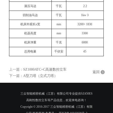
液压马达
千瓦
2.2
切削油马达
千瓦
1kw 3
机床外观长x宽
mm
3200
× 1
83
0
机器高度
mm
3300
机床净重
千克
6000
总用电量
千伏安
4
5
上一篇：
SZ1000ATC+C高速数控立车
返回
下一篇：
A型刀塔（立式刀塔）
三众智能精密机械（江苏）有限公司专业提供SZ450ES
高刚性数控立车等产品信息，欢迎来电咨询！
Copyright © 2016-2017 三众智能精密机械（江苏）有限